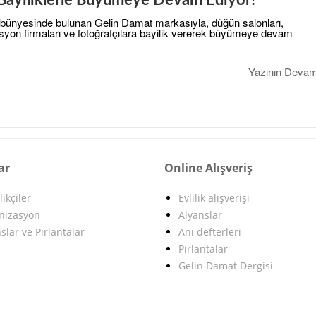
 bünyesinde bulunan Gelin Damat markasıyla, düğün salonları,
zasyon firmaları ve fotoğrafçılara bayilik vererek büyümeye devam
Yazının Devam
ar
Online Alışveriş
likçiler
Evlilik alışverişi
nizasyon
Alyanslar
slar ve Pırlantalar
Anı defterleri
Pırlantalar
Gelin Damat Dergisi