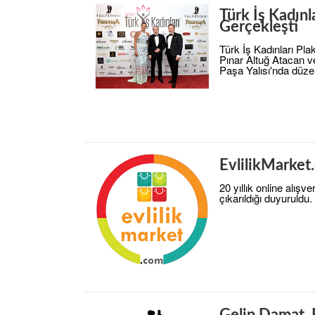
Türk İş Kadınl
Gerçekleşti
Türk İş Kadınları Pla
Pınar Altuğ Atacan 
Paşa Yalısı'nda düze
EvlilikMarket
20 yıllık online alış
çıkarıldığı duyuruldu.
Gelin Damat, 