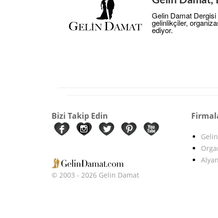
Gelin Damat Dergisi
gelinlikçiler, organi
ediyor.
Bizi Takip Edin
Firmal
Gelin
Orga
Alyan
© 2003 - 2026 Gelin Damat