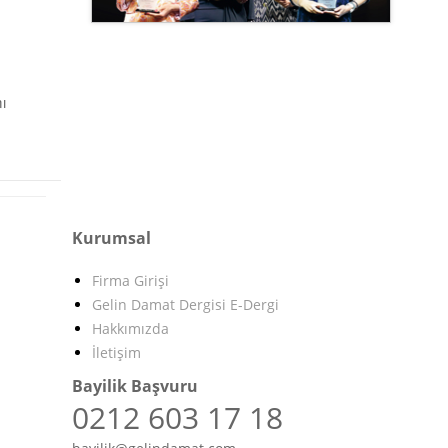
ı
Kurumsal
Firma Girişi
Gelin Damat Dergisi E-Dergi
Hakkımızda
İletişim
Bayilik Başvuru
0212 603 17 18