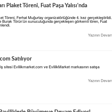
arı Plaket Töreni, Fuat Paşa Yalısı'nda
ket Töreni, Ferhat Muğurtay organizatörlüğünde 4. kez gerçekleştirildi.
ve Burak Törün’ün sunuculuğunda gerçekleşen görkemli tören, Fuat
nlendi.
Yazının Devam
.com Satılıyor
veriş sitesi Evlilikmarket.com ve EvlilikMarket markasının satışa
Yazının Devam
Bayiliklerle Büyümeye Devam Ediyor!